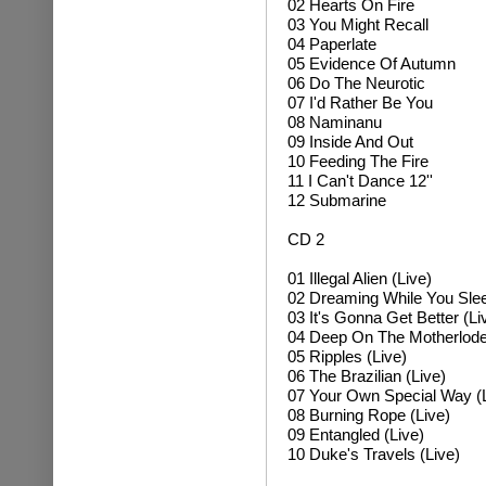
02 Hearts On Fire
03 You Might Recall
04 Paperlate
05 Evidence Of Autumn
06 Do The Neurotic
07 I'd Rather Be You
08 Naminanu
09 Inside And Out
10 Feeding The Fire
11 I Can't Dance 12''
12 Submarine
CD 2
01 Illegal Alien (Live)
02 Dreaming While You Slee
03 It's Gonna Get Better (Li
04 Deep On The Motherlode
05 Ripples (Live)
06 The Brazilian (Live)
07 Your Own Special Way (L
08 Burning Rope (Live)
09 Entangled (Live)
10 Duke's Travels (Live)