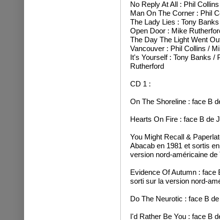
No Reply At All : Phil Collins
Man On The Corner : Phil Co
The Lady Lies : Tony Banks
Open Door : Mike Rutherfor
The Day The Light Went Out
Vancouver : Phil Collins / M
It's Yourself : Tony Banks / 
Rutherford
CD 1 :
On The Shoreline : face B 
Hearts On Fire : face B de 
You Might Recall & Paperlate
Abacab en 1981 et sortis en 
version nord-américaine de 
Evidence Of Autumn : face 
sorti sur la version nord-am
Do The Neurotic : face B de
I'd Rather Be You : face B de