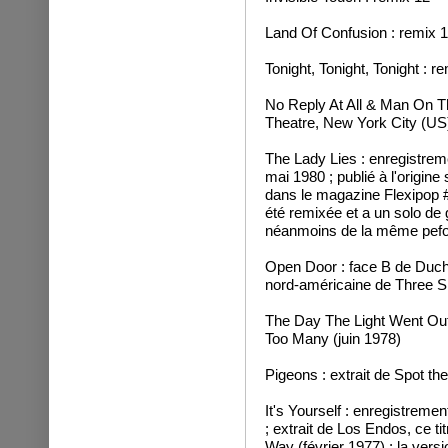
Land Of Confusion : remix 1
Tonight, Tonight, Tonight : r
No Reply At All & Man On T
Theatre, New York City (US
The Lady Lies : enregistre
mai 1980 ; publié à l'origine 
dans le magazine Flexipop #2
été remixée et a un solo de gu
néanmoins de la même pef
Open Door : face B de Duche
nord-américaine de Three S
The Day The Light Went Out
Too Many (juin 1978)
Pigeons : extrait de Spot t
It's Yourself : enregistremen
; extrait de Los Endos, ce t
Way (février 1977) ; la versio