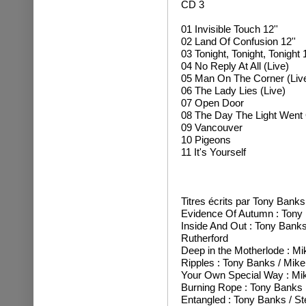
CD 3
01 Invisible Touch 12''
02 Land Of Confusion 12''
03 Tonight, Tonight, Tonight 1
04 No Reply At All (Live)
05 Man On The Corner (Liv
06 The Lady Lies (Live)
07 Open Door
08 The Day The Light Went
09 Vancouver
10 Pigeons
11 It's Yourself
Titres écrits par Tony Banks 
Evidence Of Autumn : Tony
Inside And Out : Tony Banks 
Rutherford
Deep in the Motherlode : Mi
Ripples : Tony Banks / Mike
Your Own Special Way : Mik
Burning Rope : Tony Banks
Entangled : Tony Banks / S