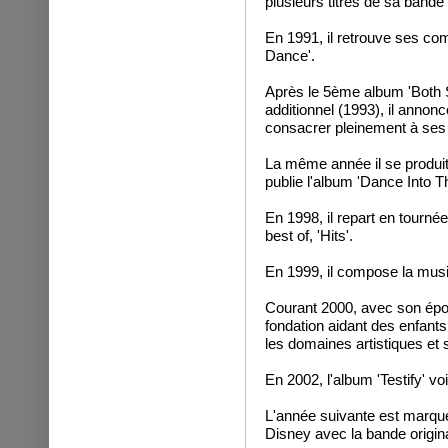
plusieurs titres de sa bande 
En 1991, il retrouve ses c
Dance'.
Après le 5ème album 'Both S
additionnel (1993), il annon
consacrer pleinement à ses 
La même année il se produit
publie l'album 'Dance Into Th
En 1998, il repart en tourné
best of, 'Hits'.
En 1999, il compose la mus
Courant 2000, avec son épou
fondation aidant des enfants
les domaines artistiques et s
En 2002, l'album 'Testify' voit
L'année suivante est marqu
Disney avec la bande origin