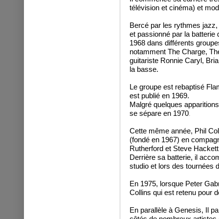
télévision et cinéma) et mod
Bercé par les rythmes jazz,
et passionné par la batterie 
1968 dans différents groupes
notamment The Charge, The
guitariste Ronnie Caryl,
Bria
la basse
.
Le groupe est rebaptisé Flam
est publié en 1969.
Malgré quelques apparitions 
se sépare en 1970
.
Cette même année, Phil Coll
(fondé en 1967) en compagn
Rutherford et Steve Hackett
Derrière sa batterie, il acc
studio et lors des tournées 
En 1975, lorsque Peter Gabri
Collins qui est retenu pour 
En parallèle à Genesis, Il p
côtés de nombreux artistes e