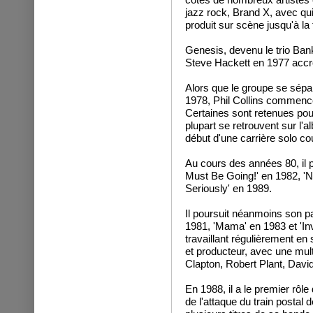
jazz rock, Brand X, avec qui
produit sur scène jusqu'à la
Genesis, devenu le trio Bank
Steve Hackett en 1977 accro
Alors que le groupe se sép
1978, Phil Collins commence
Certaines sont retenues pour
plupart se retrouvent sur l'a
début d'une carrière solo c
Au cours des années 80, il pu
Must Be Going!
' en 1982, '
N
Seriously
' en 1989.
Il poursuit néanmoins son p
1981, '
Mama
' en 1983 et '
In
travaillant régulièrement en
et producteur, avec une mul
Clapton, Robert Plant, Davi
En 1988, il a le premier rôle 
de l'attaque du train postal