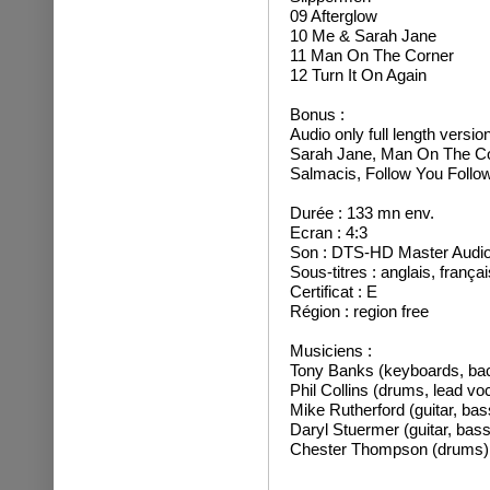
09 Afterglow
10 Me & Sarah Jane
11 Man On The Corner
12 Turn It On Again
Bonus :
Audio only full length vers
Sarah Jane, Man On The Cor
Salmacis, Follow You Follo
Durée : 133 mn env.
Ecran : 4:3
Son : DTS-HD Master Audi
Sous-titres : anglais, frança
Certificat : E
Région : region free
Musiciens :
Tony Banks (keyboards, bac
Phil Collins (drums, lead vo
Mike Rutherford (guitar, bas
Daryl Stuermer (guitar, bass
Chester Thompson (drums)