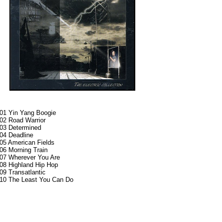
01
Yin Yang Boogie
02 Road Warrior
03 Determined
04 Deadline
05 American Fields
06 Morning Train
07 Wherever You Are
08 Highland Hip Hop
09 Transatlantic
10 The Least You Can Do