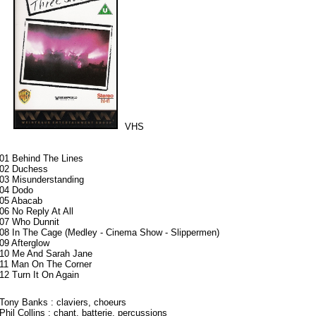
VHS
01 Behind The Lines
02 Duchess
03 Misunderstanding
04 Dodo
05 Abacab
06 No Reply At All
07 Who Dunnit
08 In The Cage (Medley - Cinema Show - Slippermen)
09 Afterglow
10 Me And Sarah Jane
11 Man On The Corner
12 Turn It On Again
Tony Banks : claviers, choeurs
Phil Collins : chant, batterie, percussions