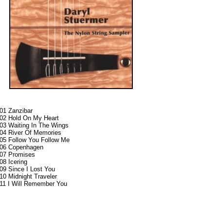
01
Zanzibar
02 Hold On My Heart
03 Waiting In The Wings
04 River Of Memories
05 Follow You Follow Me
06 Copenhagen
07 Promises
08 Icering
09 Since I Lost You
10 Midnight Traveler
11 I Will Remember You