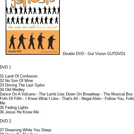
Double DVD - Gut Vision GUTDVD1
DVD 1
01 Land Of Confusion
02 No Son Of Mine
03 Driving The Last Spike
04 Old Medley
Dance On A Volcano - The Lamb Lies Down On Broadway - The Musical Box 
Firth Of Fifth - I Know What I Like - That's All - Illegal Alien - Follow You, Foll
Me
05 Fading Lights
06 Jesus He Know Me
DVD 2
07 Dreaming While You Sleep