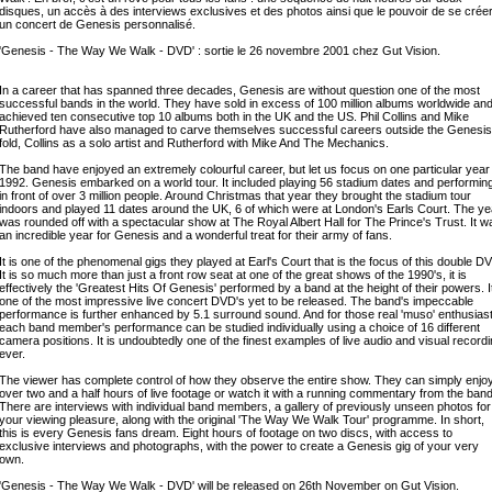
disques, un accès à des interviews exclusives et des photos ainsi que le pouvoir de se crée
un concert de Genesis personnalisé.
'Genesis - The Way We Walk - DVD' : sortie le 26 novembre 2001 chez Gut Vision.
In a career that has spanned three decades, Genesis are without question one of the most
successful bands in the world. They have sold in excess of 100 million albums worldwide an
achieved ten consecutive top 10 albums both in the UK and the US. Phil Collins and Mike
Rutherford have also managed to carve themselves successful careers outside the Genesis
fold, Collins as a solo artist and Rutherford with Mike And The Mechanics.
The band have enjoyed an extremely colourful career, but let us focus on one particular year 
1992. Genesis embarked on a world tour. It included playing 56 stadium dates and performin
in front of over 3 million people. Around Christmas that year they brought the stadium tour
indoors and played 11 dates around the UK, 6 of which were at London's Earls Court. The ye
was rounded off with a spectacular show at The Royal Albert Hall for The Prince's Trust. It w
an incredible year for Genesis and a wonderful treat for their army of fans.
It is one of the phenomenal gigs they played at Earl's Court that is the focus of this double D
It is so much more than just a front row seat at one of the great shows of the 1990's, it is
effectively the 'Greatest Hits Of Genesis' performed by a band at the height of their powers. I
one of the most impressive live concert DVD's yet to be released. The band's impeccable
performance is further enhanced by 5.1 surround sound. And for those real 'muso' enthusiast
each band member's performance can be studied individually using a choice of 16 different
camera positions. It is undoubtedly one of the finest examples of live audio and visual record
ever.
The viewer has complete control of how they observe the entire show. They can simply enjo
over two and a half hours of live footage or watch it with a running commentary from the band
There are interviews with individual band members, a gallery of previously unseen photos for
your viewing pleasure, along with the original 'The Way We Walk Tour' programme. In short,
this is every Genesis fans dream. Eight hours of footage on two discs, with access to
exclusive interviews and photographs, with the power to create a Genesis gig of your very
own.
'Genesis - The Way We Walk - DVD' will be released on 26th November on Gut Vision.