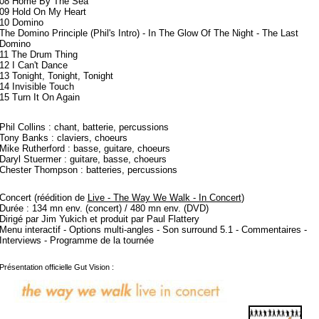
08 Home By The Sea
09 Hold On My Heart
10 Domino
The Domino Principle (Phil's Intro) - In The Glow Of The Night - The Last
Domino
11 The Drum Thing
12 I Can't Dance
13 Tonight, Tonight, Tonight
14 Invisible Touch
15 Turn It On Again
Phil Collins : chant, batterie, percussions
Tony Banks : claviers, choeurs
Mike Rutherford : basse, guitare, choeurs
Daryl Stuermer : guitare, basse, choeurs
Chester Thompson : batteries, percussions
Concert (réédition de
Live - The Way We Walk - In Concert
)
Durée : 134 mn env. (concert) / 480 mn env. (DVD)
Dirigé par Jim Yukich et produit par Paul Flattery
Menu interactif - Options multi-angles - Son surround 5.1 - Commentaires -
Interviews - Programme de la tournée
Présentation officielle Gut Vision :