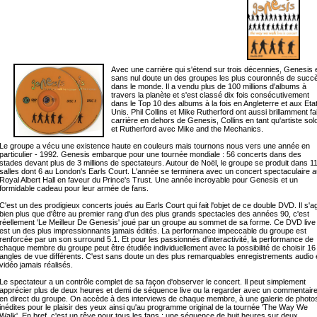
Avec une carrière qui s'étend sur trois décennies, Genesis 
sans nul doute un des groupes les plus couronnés de succ
dans le monde. Il a vendu plus de 100 millions d'albums à
travers la planète et s'est classé dix fois consécutivement
dans le Top 10 des albums à la fois en Angleterre et aux Eta
Unis. Phil Collins et Mike Rutherford ont aussi brillamment fai
carrière en dehors de Genesis, Collins en tant qu'artiste sol
et Rutherford avec Mike and the Mechanics.
Le groupe a vécu une existence haute en couleurs mais tournons nous vers une année en
particulier - 1992. Genesis embarque pour une tournée mondiale : 56 concerts dans des
stades devant plus de 3 millions de spectateurs. Autour de Noël, le groupe se produit dans 1
salles dont 6 au London's Earls Court. L'année se terminera avec un concert spectaculaire a
Royal Albert Hall en faveur du Prince's Trust. Une année incroyable pour Genesis et un
formidable cadeau pour leur armée de fans.
C'est un des prodigieux concerts joués au Earls Court qui fait l'objet de ce double DVD. Il s'ag
bien plus que d'être au premier rang d'un des plus grands spectacles des années 90, c'est
réellement 'Le Meilleur De Genesis' joué par un groupe au sommet de sa forme. Ce DVD live
est un des plus impressionnants jamais édités. La performance impeccable du groupe est
renforcée par un son surround 5.1. Et pour les passionnés d'interactivité, la performance de
chaque membre du groupe peut être étudiée individuellement avec la possibilité de choisir 16
angles de vue différents. C'est sans doute un des plus remarquables enregistrements audio 
vidéo jamais réalisés.
Le spectateur a un contrôle complet de sa façon d'observer le concert. Il peut simplement
apprécier plus de deux heures et demi de séquence live ou la regarder avec un commentair
en direct du groupe. On accède à des interviews de chaque membre, à une galerie de photo
inédites pour le plaisir des yeux ainsi qu'au programme original de la tournée 'The Way We
Walk'. En bref, c'est un rêve pour tous les fans : une séquence de huit heures sur deux