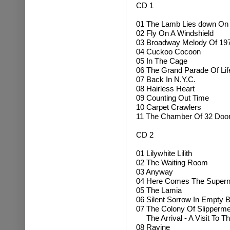
CD 1
01 The Lamb Lies down On
02 Fly On A Windshield
03 Broadway Melody Of 19
04 Cuckoo Cocoon
05 In The Cage
06 The Grand Parade Of Lif
07 Back In N.Y.C.
08 Hairless Heart
09 Counting Out Time
10 Carpet Crawlers
11 The Chamber Of 32 Doo
CD 2
01 Lilywhite Lilith
02 The Waiting Room
03 Anyway
04 Here Comes The Superna
05 The Lamia
06 Silent Sorrow In Empty 
07 The Colony Of Slipperm
The Arrival - A Visit To T
08 Ravine