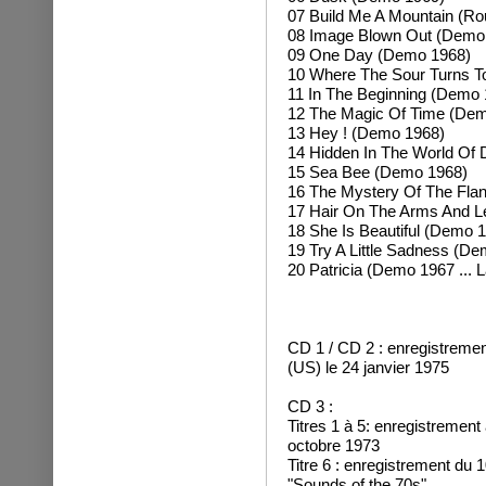
07 Build Me A Mountain (Ro
08 Image Blown Out (Demo
09 One Day (Demo 1968)
10 Where The Sour Turns T
11 In The Beginning (Demo 
12 The Magic Of Time (De
13 Hey ! (Demo 1968)
14 Hidden In The World Of
15 Sea Bee (Demo 1968)
16 The Mystery Of The Flan
17 Hair On The Arms And 
18 She Is Beautiful (Demo 19
19 Try A Little Sadness (D
20 Patricia (Demo 1967 ... La
CD 1 / CD 2 : enregistremen
(US) le 24 janvier 1975
CD 3 :
Titres 1 à 5: enregistremen
octobre 1973
Titre 6 : enregistrement du
"Sounds of the 70s"