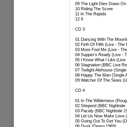
09 The Light Dies Down O
10 Riding The Scree
11 In The Rapids
12 It
CD 3
01 Dancing With The Moonli
02 Firth Of Fifth (Live - Th
03 More Fool Me (Live - Th
04 Supper's Ready (Live - 
05 I Know What I Like (Live
06 Stagnation (BBC Live Re
07 Twilight Alehouse (Singl
08 Happy The Man (Single 
09 Watcher Of The Skies (U
CD 4
01 In The Wilderness (Roug
02 Sheperd (BBC Nightride 
03 Pacidy (BBC Nightride 1
04 Let Us Now Make Love (
05 Going Out To Get You (
06 Dusk (Demo 1969)