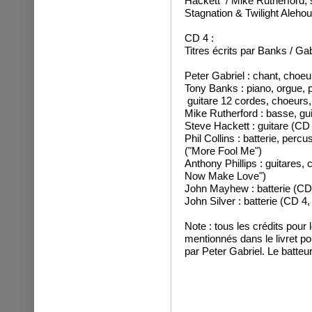
Hackett / Mike Rutherford, s
Stagnation & Twilight Alehous
CD 4 :
Titres écrits par Banks / Gabr
Peter Gabriel : chant, choeur
Tony Banks : piano, orgue, p
guitare 12 cordes, choeurs
Mike Rutherford : basse, gu
Steve Hackett : guitare (CD 
Phil Collins : batterie, perc
("More Fool Me")
Anthony Phillips : guitares
Now Make Love")
John Mayhew : batterie (CD 4
John Silver : batterie (CD 4, t
Note : tous les crédits pour 
mentionnés dans le livret pou
par Peter Gabriel. Le batteur