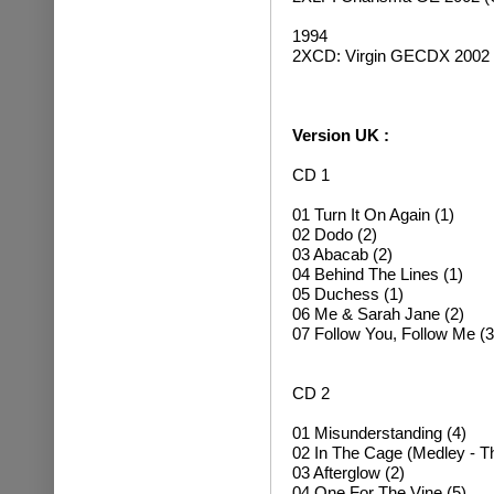
1994
2XCD: Virgin GECDX 2002 
Version UK :
CD 1
01 Turn It On Again (1)
02 Dodo (2)
03 Abacab (2)
04 Behind The Lines (1)
05 Duchess (1)
06 Me & Sarah Jane (2)
07 Follow You, Follow Me (3
CD 2
01 Misunderstanding (4)
02 In The Cage (Medley - T
03 Afterglow (2)
04 One For The Vine (5)