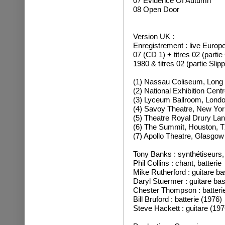
07 Evidence Of Autumn
08 Open Door
Version UK :
Enregistrement : live Europ
07 (CD 1) + titres 02 (parti
1980 & titres 02 (partie Sli
(1) Nassau Coliseum, Long 
(2) National Exhibition Cen
(3) Lyceum Ballroom, Londo
(4) Savoy Theatre, New Yor
(5) Theatre Royal Drury La
(6) The Summit, Houston, T
(7) Apollo Theatre, Glasgow
Tony Banks : synthétiseurs,
Phil Collins : chant, batterie
Mike Rutherford : guitare ba
Daryl Stuermer : guitare bas
Chester Thompson : batteri
Bill Bruford : batterie (1976)
Steve Hackett : guitare (197