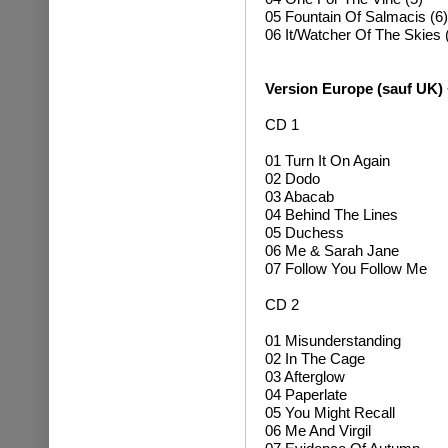
05 Fountain Of Salmacis (6)
06 It/Watcher Of The Skies 
Version Europe (sauf UK) 
CD 1
01 Turn It On Again
02 Dodo
03 Abacab
04 Behind The Lines
05 Duchess
06 Me & Sarah Jane
07 Follow You Follow Me
CD 2
01 Misunderstanding
02 In The Cage
03 Afterglow
04 Paperlate
05 You Might Recall
06 Me And Virgil